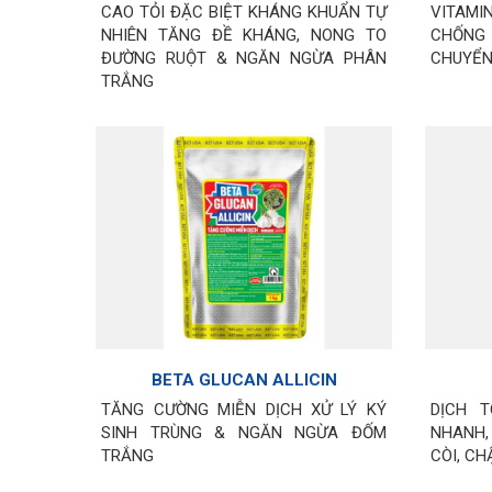
CAO TỎI ĐẶC BIỆT KHÁNG KHUẨN TỰ
VITAMI
NHIÊN TĂNG ĐỀ KHÁNG, NONG TO
CHỐNG 
ĐƯỜNG RUỘT & NGĂN NGỪA PHÂN
CHUYỂN
TRẮNG
BETA GLUCAN ALLICIN
TĂNG CƯỜNG MIỄN DỊCH XỬ LÝ KÝ
DỊCH 
SINH TRÙNG & NGĂN NGỪA ĐỐM
NHANH,
TRẮNG
CÒI, CH