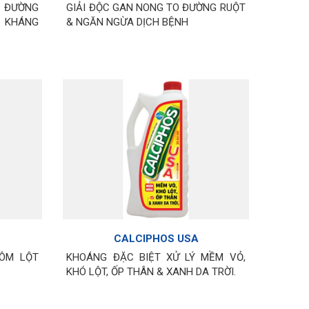
O ĐƯỜNG
GIẢI ĐỘC GAN NONG TO ĐƯỜNG RUỘT
Ư KHÁNG
& NGĂN NGỪA DỊCH BỆNH
CALCIPHOS USA
TÔM LỘT
KHOÁNG ĐẶC BIỆT XỬ LÝ MỀM VỎ,
KHÓ LỘT, ỐP THÂN & XANH DA TRỜI.