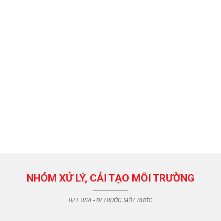
NHÓM XỬ LÝ, CẢI TẠO MÔI TRƯỜNG
BZT USA - ĐI TRƯỚC MỘT BƯỚC