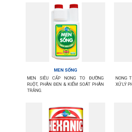
MEN SỐNG
MEN SIÊU CẤP NONG TO ĐƯỜNG
NONG T
RUỘT, PHÂN ĐEN & KIỂM SOÁT PHÂN
XỬ LÝ 
TRẮNG.