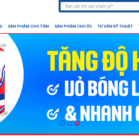
ỆU
SẢN PHẨM CHO TÔM
SẢN PHẨM CHO ỐC
TƯ VẤN KỸ THUẬT
•
•
•