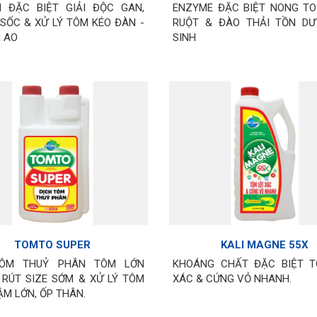
N ĐẶC BIỆT GIẢI ĐỘC GAN,
ENZYME ĐẶC BIỆT NONG T
SỐC & XỬ LÝ TÔM KÉO ĐÀN -
RUỘT & ĐÀO THẢI TỒN D
 AO
SINH
TOMTO SUPER
KALI MAGNE 55X
TÔM THUỶ PHÂN TÔM LỚN
KHOÁNG CHẤT ĐẶC BIỆT 
 RÚT SIZE SỚM & XỬ LÝ TÔM
XÁC & CỨNG VỎ NHANH.
ẬM LỚN, ỐP THÂN.