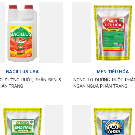
BACILLUS USA
MEN TIÊU HÓA
O ĐƯỜNG RUỘT, PHÂN ĐEN &
NONG TO ĐƯỜNG RUỘT PHÂ
PHÂN TRẮNG
NGĂN NGỪA PHÂN TRẮNG