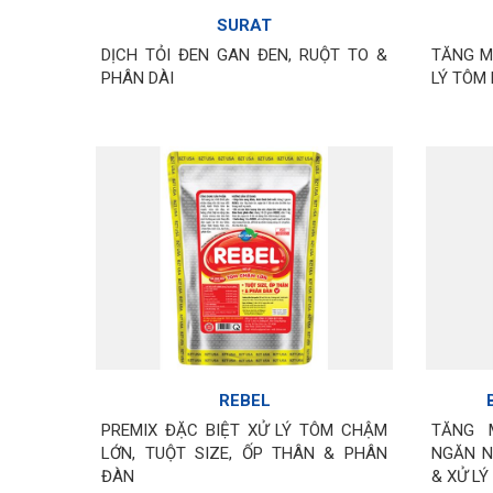
SURAT
DỊCH TỎI ĐEN GAN ĐEN, RUỘT TO &
TĂNG MI
PHÂN DÀI
LÝ TÔM
REBEL
PREMIX ĐẶC BIỆT XỬ LÝ TÔM CHẬM
TĂNG M
LỚN, TUỘT SIZE, ỐP THÂN & PHÂN
NGĂN N
ĐÀN
& XỬ LÝ