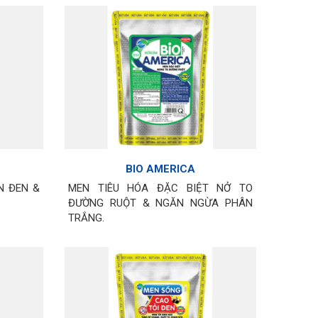
BIO AMERICA
N ĐEN &
MEN TIÊU HÓA ĐẶC BIỆT NỞ TO
ĐƯỜNG RUỘT & NGĂN NGỪA PHÂN
TRẮNG.