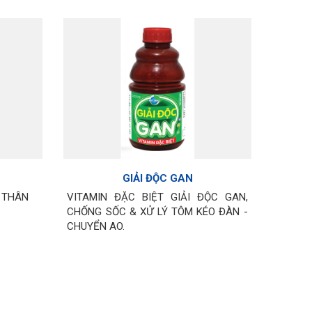
GIẢI ĐỘC GAN
P THÂN
VITAMIN ĐẶC BIỆT GIẢI ĐỘC GAN,
CHỐNG SỐC & XỬ LÝ TÔM KÉO ĐÀN -
CHUYỂN AO.