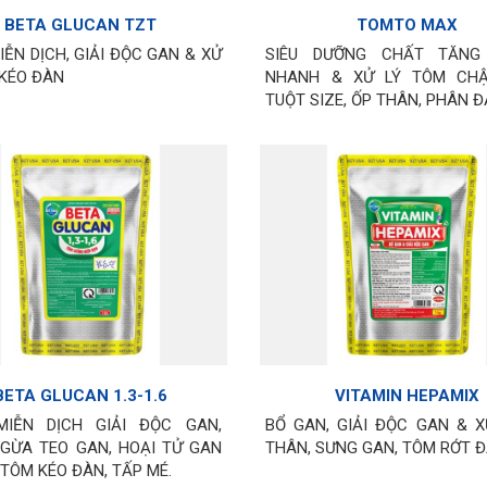
BETA GLUCAN TZT
TOMTO MAX
ỄN DỊCH, GIẢI ĐỘC GAN & XỬ
SIÊU DƯỠNG CHẤT TĂNG
 KÉO ĐÀN
NHANH & XỬ LÝ TÔM CHẬ
TUỘT SIZE, ỐP THÂN, PHÂN 
BETA GLUCAN 1.3-1.6
VITAMIN HEPAMIX
IỄN DỊCH GIẢI ĐỘC GAN,
BỔ GAN, GIẢI ĐỘC GAN & X
GỪA TEO GAN, HOẠI TỬ GAN
THÂN, SƯNG GAN, TÔM RỚT Đ
 TÔM KÉO ĐÀN, TẤP MÉ.