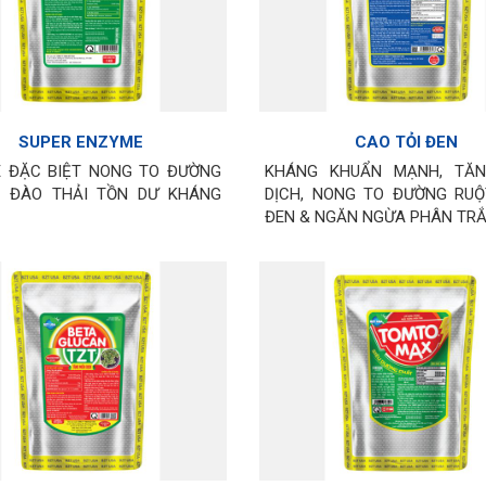
SUPER ENZYME
CAO TỎI ĐEN
 ĐẶC BIỆT NONG TO ĐƯỜNG
KHÁNG KHUẨN MẠNH, TĂN
 ĐÀO THẢI TỒN DƯ KHÁNG
DỊCH, NONG TO ĐƯỜNG RUỘ
ĐEN & NGĂN NGỪA PHÂN TRẮ