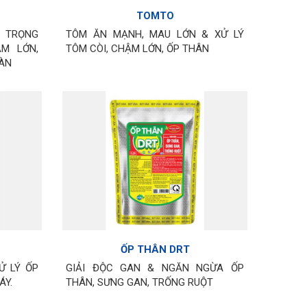
TOMTO
 TRỌNG
TÔM ĂN MẠNH, MAU LỚN & XỬ LÝ
M LỚN,
TÔM CÒI, CHẬM LỚN, ỐP THÂN
ĐÀN
ỐP THÂN DRT
Ử LÝ ỐP
GIẢI ĐỘC GAN & NGĂN NGỪA ỐP
ÁY.
THÂN, SƯNG GAN, TRỐNG RUỘT