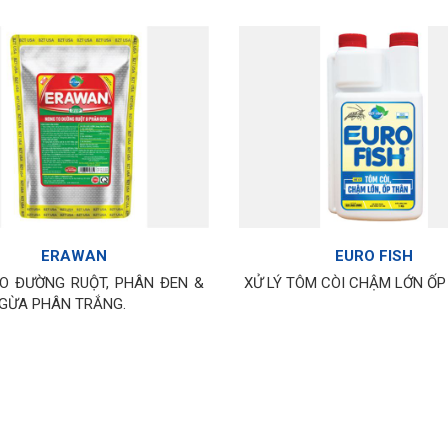
ERAWAN
EURO FISH
O ĐƯỜNG RUỘT, PHÂN ĐEN &
XỬ LÝ TÔM CÒI CHẬM LỚN Ố
GỪA PHÂN TRẮNG.