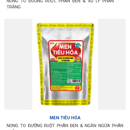
NONG TO ĐƯỜNG RUỘT, PHÂN ĐEN & XỬ LÝ PHÂN
TRẮNG
MEN TIÊU HÓA
NONG TO ĐƯỜNG RUỘT PHÂN ĐEN & NGĂN NGỪA PHÂN