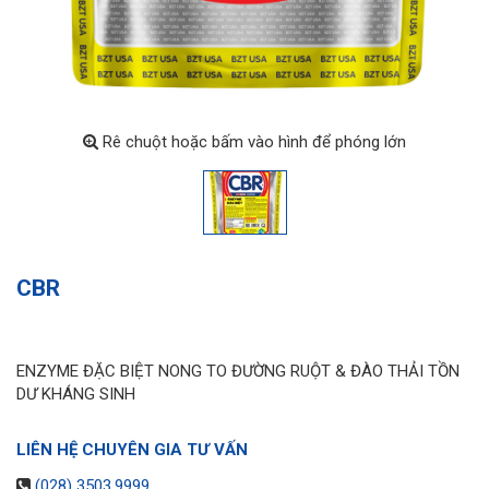
Rê chuột hoặc bấm vào hình để phóng lớn
CBR
ENZYME ĐẶC BIỆT NONG TO ĐƯỜNG RUỘT & ĐÀO THẢI TỒN
DƯ KHÁNG SINH
LIÊN HỆ CHUYÊN GIA TƯ VẤN
(028) 3503.9999