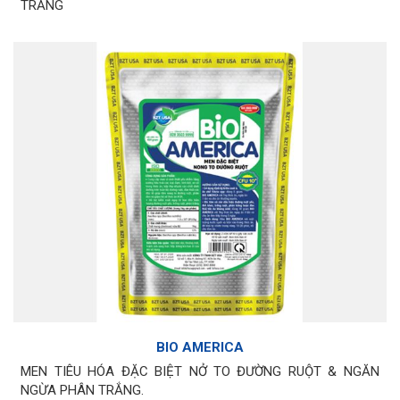
TRẮNG
BIO AMERICA
MEN TIÊU HÓA ĐẶC BIỆT NỞ TO ĐƯỜNG RUỘT & NGĂN
NGỪA PHÂN TRẮNG.