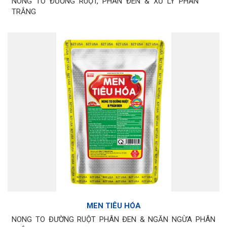
NONG TO ĐƯỜNG RUỘT, PHÂN ĐEN & XỬ LÝ PHÂN
TRẮNG
MEN TIÊU HÓA
NONG TO ĐƯỜNG RUỘT PHÂN ĐEN & NGĂN NGỪA PHÂN