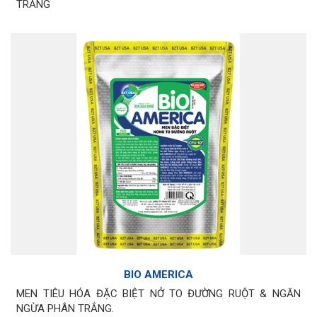
TRẮNG
BIO AMERICA
MEN TIÊU HÓA ĐẶC BIỆT NỞ TO ĐƯỜNG RUỘT & NGĂN
NGỪA PHÂN TRẮNG.