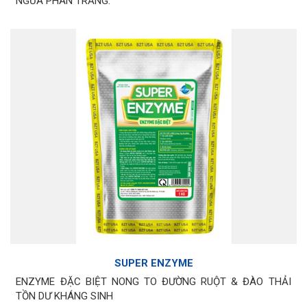
NGỪA PHÂN TRẮNG.
SUPER ENZYME
ENZYME ĐẶC BIỆT NONG TO ĐƯỜNG RUỘT & ĐÀO THẢI
TỒN DƯ KHÁNG SINH