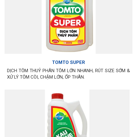
TOMTO SUPER
DỊCH TÔM THUỶ PHÂN TÔM LỚN NHANH, RÚT SIZE SỚM &
XỬ LÝ TÔM CÒI, CHẬM LỚN, ỐP THÂN.