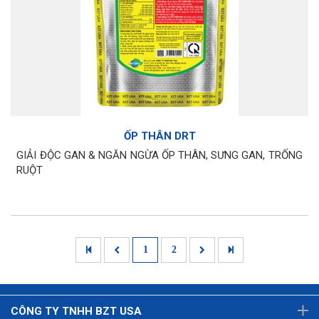
ỐP THÂN DRT
GIẢI ĐỘC GAN & NGĂN NGỪA ỐP THÂN, SƯNG GAN, TRỐNG
RUỘT
1
2
CÔNG TY TNHH BZT USA