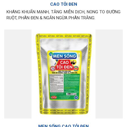
CAO TỎI ĐEN
KHÁNG KHUẨN MẠNH, TĂNG MIỄN DỊCH, NONG TO ĐƯỜNG
RUỘT, PHÂN ĐEN & NGĂN NGỪA PHÂN TRẮNG.
MEN SỐNG CAO TỎI ĐEN