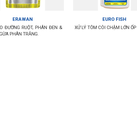
ERAWAN
EURO FISH
O ĐƯỜNG RUỘT, PHÂN ĐEN &
XỬ LÝ TÔM CÒI CHẬM LỚN Ố
GỪA PHÂN TRẮNG.