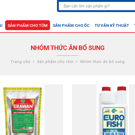
ỆU
SẢN PHẨM CHO TÔM
SẢN PHẨM CHO ỐC
TƯ VẤN KỸ THUẬT
NHÓM THỨC ĂN BỔ SUNG
Trang chủ
Sản phẩm cho tôm
Nhóm thức ăn bổ sung