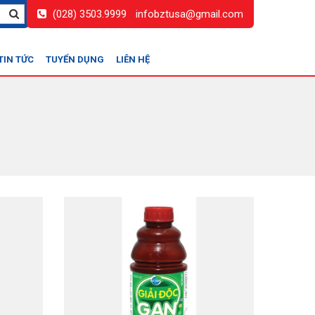
(028) 3503.9999
infobztusa@gmail.com
TIN TỨC
TUYỂN DỤNG
LIÊN HỆ