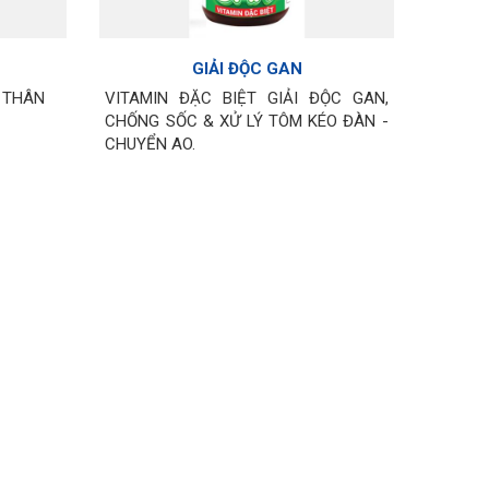
GIẢI ĐỘC GAN
P THÂN
VITAMIN ĐẶC BIỆT GIẢI ĐỘC GAN,
CHỐNG SỐC & XỬ LÝ TÔM KÉO ĐÀN -
CHUYỂN AO.