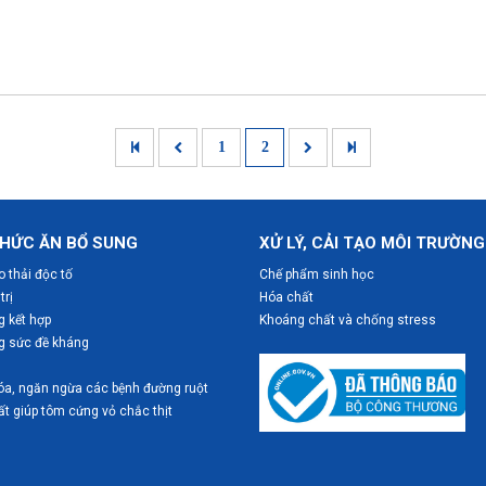
1
2
HỨC ĂN BỔ SUNG
XỬ LÝ, CẢI TẠO MÔI TRƯỜNG
o thải độc tố
Chế phẩm sinh học
trị
Hóa chất
 kết hợp
Khoáng chất và chống stress
g sức đề kháng
óa, ngăn ngừa các bệnh đường ruột
t giúp tôm cứng vỏ chắc thịt