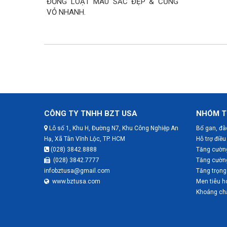
ĐỒNG LOẠT MÀU SẮC ĐẸP & CỨNG
VỎ NHANH.
CÔNG TY TNHH BZT USA
NHÓM T
Lô số 1, Khu H, Đường N7, Khu Công Nghiệp An
Bổ gan, đà
Hạ, Xã Tân Vĩnh Lộc, TP. HCM
Hỗ trợ điều 
(028) 3842.8888
Tăng cường
(028) 3842.7777
Tăng cườn
infobztusa@gmail.com
Tăng trọng
www.bztusa.com
Men tiêu h
Khoáng chấ