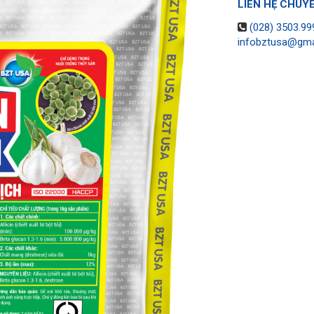
LIÊN HỆ CHUY
(028) 3503.99
infobztusa@gma