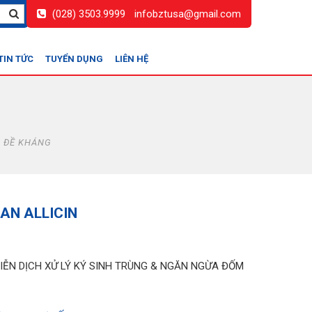
(028) 3503.9999
infobztusa@gmail.com
TIN TỨC
TUYỂN DỤNG
LIÊN HỆ
 ĐỀ KHÁNG
AN ALLICIN
ỄN DỊCH XỬ LÝ KÝ SINH TRÙNG & NGĂN NGỪA ĐỐM