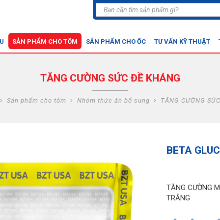
ỆU
SẢN PHẨM CHO TÔM
SẢN PHẨM CHO ỐC
TƯ VẤN KỸ THUẬT
TĂNG CƯỜNG SỨC ĐỀ KHÁNG
Sản phẩm cho tôm
Nhóm thức ăn bổ sung
TĂNG CƯỜNG SỨC
BETA GLUC
TĂNG CƯỜNG MI
TRẮNG