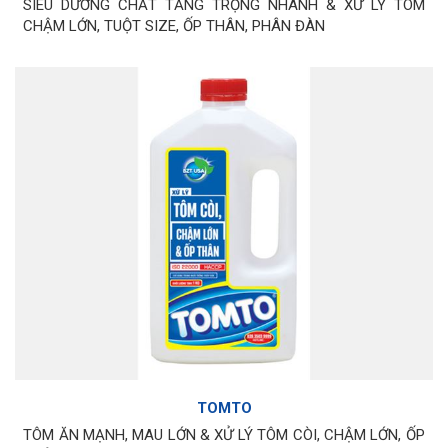
SIÊU DƯỠNG CHẤT TĂNG TRỌNG NHANH & XỬ LÝ TÔM
CHẬM LỚN, TUỘT SIZE, ỐP THÂN, PHÂN ĐÀN
TOMTO
TÔM ĂN MẠNH, MAU LỚN & XỬ LÝ TÔM CÒI, CHẬM LỚN, ỐP