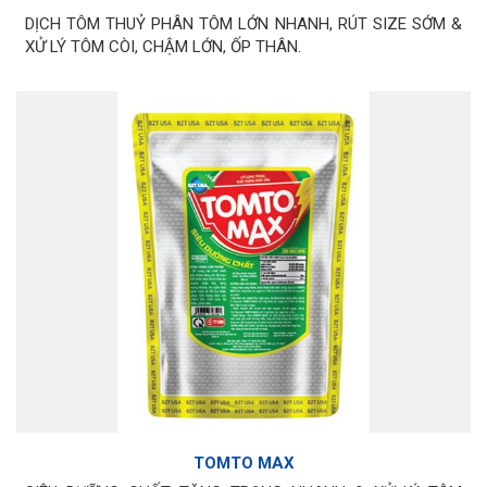
DỊCH TÔM THUỶ PHÂN TÔM LỚN NHANH, RÚT SIZE SỚM &
XỬ LÝ TÔM CÒI, CHẬM LỚN, ỐP THÂN.
TOMTO MAX