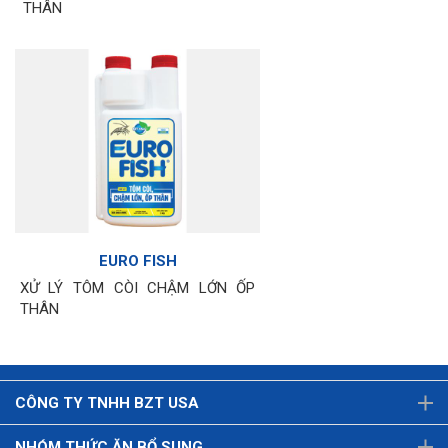
THÂN
EURO FISH
XỬ LÝ TÔM CÒI CHẬM LỚN ỐP
THÂN
CÔNG TY TNHH BZT USA
NHÓM THỨC ĂN BỔ SUNG