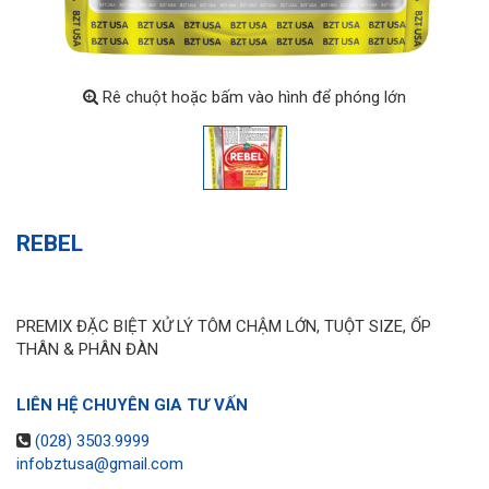
Rê chuột hoặc bấm vào hình để phóng lớn
REBEL
PREMIX ĐẶC BIỆT XỬ LÝ TÔM CHẬM LỚN, TUỘT SIZE, ỐP
THÂN & PHÂN ĐÀN
LIÊN HỆ CHUYÊN GIA TƯ VẤN
(028) 3503.9999
infobztusa@gmail.com