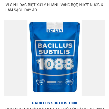
VI SINH ĐẶC BIỆT XỬ LÝ NHANH VÁNG BỌT, NHỚT NƯỚC &
LÀM SẠCH ĐÁY AO.
BACILLUS SUBTILIS 1088