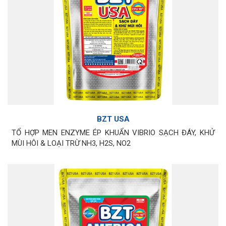
BZT USA
TỔ HỢP MEN ENZYME ÉP KHUẨN VIBRIO SẠCH ĐÁY, KHỬ
MÙI HÔI & LOẠI TRỪ NH3, H2S, NO2