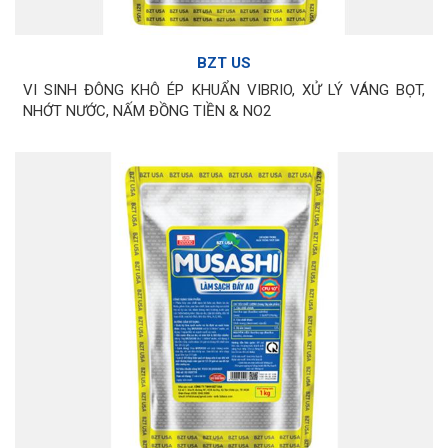
BZT US
VI SINH ĐÔNG KHÔ ÉP KHUẨN VIBRIO, XỬ LÝ VÁNG BỌT,
NHỚT NƯỚC, NẤM ĐỒNG TIỀN & NO2