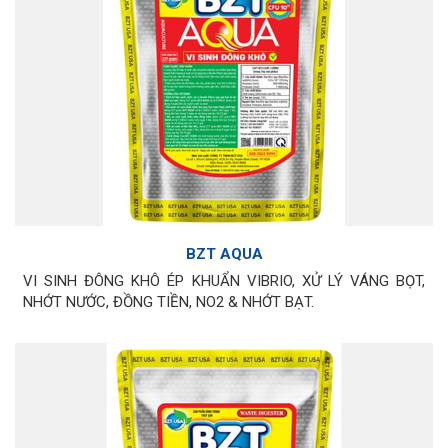
BZT AQUA
VI SINH ĐÔNG KHÔ ÉP KHUẨN VIBRIO, XỬ LÝ VÁNG BỌT,
NHỚT NƯỚC, ĐỒNG TIỀN, NO2 & NHỚT BẠT.