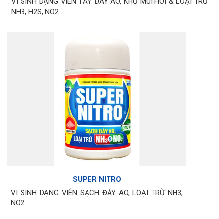
VI SINH DẠNG VIÊN TẨY ĐÁY AO, KHỬ MÙI HÔI & LOẠI TRỪ
NH3, H2S, NO2
SUPER NITRO
VI SINH DẠNG VIÊN SẠCH ĐÁY AO, LOẠI TRỪ NH3,
NO2