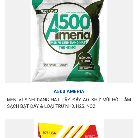
A500 AMERIA
MEN VI SINH DẠNG HẠT TẨY ĐÁY AO, KHỬ MÙI HÔI LÀM
SẠCH BẠT ĐÁY & LOẠI TRỪ NH3, H2S, NO2