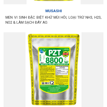
MUSASHI
MEN VI SINH ĐẶC BIỆT KHỬ MÙI HÔI, LOẠI TRỪ NH3, H2S,
NO2 & LÀM SẠCH ĐÁY AO.