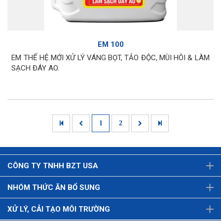
EM 100
EM THẾ HỆ MỚI XỬ LÝ VÁNG BỌT, TẢO ĐỘC, MÙI HÔI & LÀM
SẠCH ĐÁY AO.
1
2
CÔNG TY TNHH BZT USA
NHÓM THỨC ĂN BỔ SUNG
XỬ LÝ, CẢI TẠO MÔI TRƯỜNG