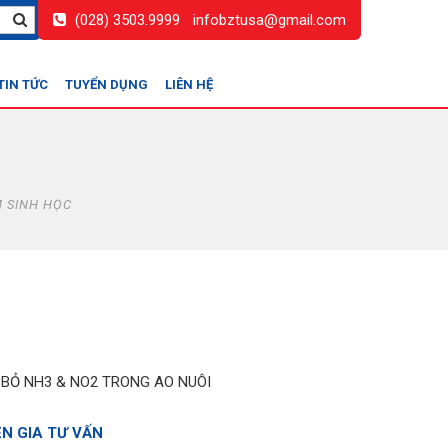
(028) 3503.9999
infobztusa@gmail.com
TIN TỨC
TUYỂN DỤNG
LIÊN HỆ
 SINH HỌC
I BỎ NH3 & NO2 TRONG AO NUÔI
ÊN GIA TƯ VẤN