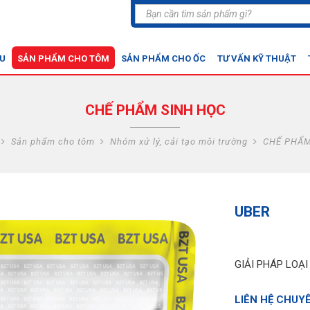
ỆU
SẢN PHẨM CHO TÔM
SẢN PHẨM CHO ỐC
TƯ VẤN KỸ THUẬT
CHẾ PHẨM SINH HỌC
Sản phẩm cho tôm
Nhóm xử lý, cải tạo môi trường
CHẾ PHẨM
UBER
GIẢI PHÁP LOẠ
LIÊN HỆ CHUY