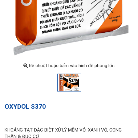
Rê chuột hoặc bấm vào hình để phóng lớn
OXYDOL S370
KHOÁNG TẠT ĐẶC BIỆT XỬ LÝ MỀM VỎ, XANH VỎ, CONG
THÂN & ĐỤC CƠ