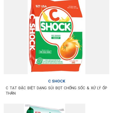
C SHOCK
C TẠT ĐẶC BIỆT DẠNG SỦI BỌT CHỐNG SỐC & XỬ LÝ ỐP
THÂN