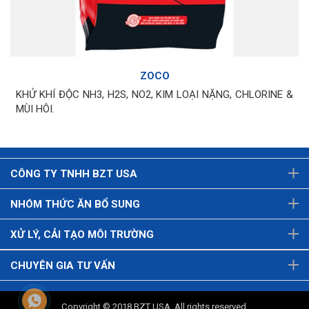
ZOCO
KHỬ KHÍ ĐỘC NH3, H2S, NO2, KIM LOẠI NẶNG, CHLORINE &
MÙI HÔI.
CÔNG TY TNHH BZT USA
NHÓM THỨC ĂN BỔ SUNG
XỬ LÝ, CẢI TẠO MÔI TRƯỜNG
CHUYÊN GIA TƯ VẤN
Copyright © 2018
BZT USA
. All rights reserved.