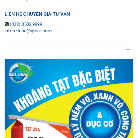
LIÊN HỆ CHUYÊN GIA TƯ VẤN
(028) 3503.9999
infobztusa@gmail.com