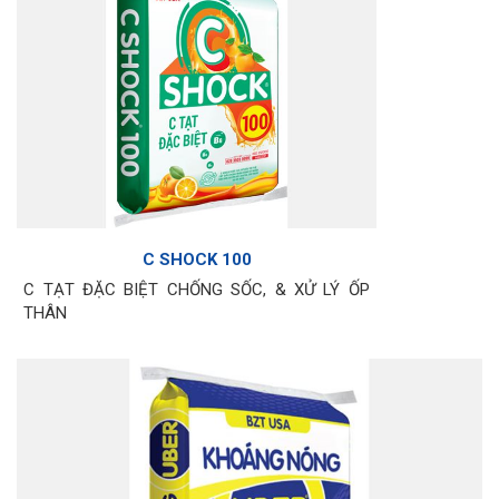
C SHOCK 100
C TẠT ĐẶC BIỆT CHỐNG SỐC, & XỬ LÝ ỐP
THÂN