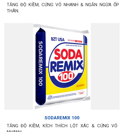
TĂNG ĐỘ KIỀM, CỨNG VỎ NHANH & NGĂN NGỪA ỐP
THÂN.
SODAREMIX 100
TĂNG ĐỘ KIỀM, KÍCH THÍCH LỘT XÁC & CỨNG VỎ
NHANH.